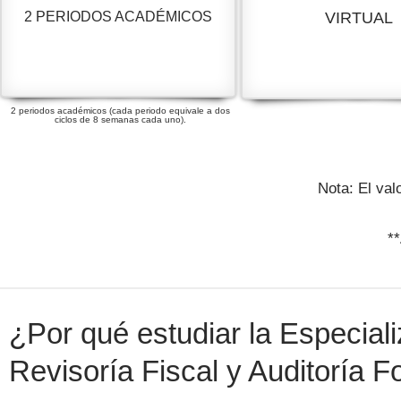
2 PERIODOS ACADÉMICOS
VIRTUAL
2 periodos académicos (cada periodo equivale a dos
ciclos de 8 semanas cada uno).
Nota: El val
*
¿Por qué estudiar la Especial
Revisoría Fiscal y Auditoría 