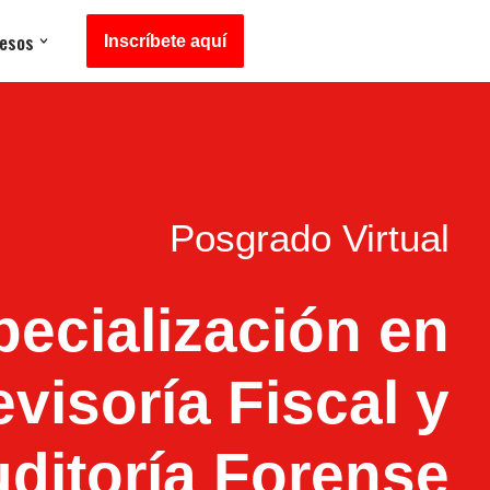
esos
Inscríbete aquí
Posgrado Virtual
pecialización
en
visoría Fiscal y
ditoría Forense