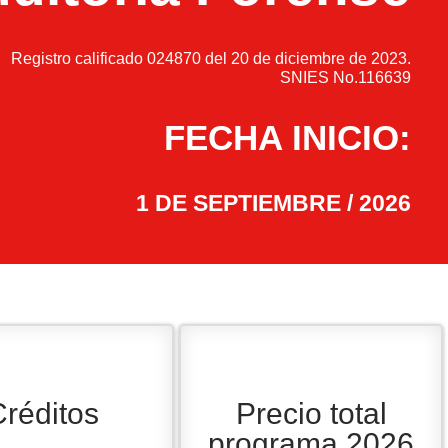
Registro calificado 024870 del 20 de diciembre de 2023.
SNIES No.116639
FECHA INICIO:
1 DE SEPTIEMBRE / 2026
réditos
Precio total
programa 2026