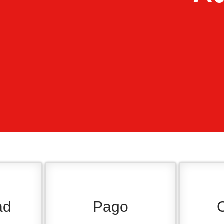
ad
Pago
C