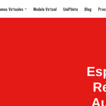
amas Virtuales
Modelo Virtual
UniPiloto
Blog
Proc
Es
Re
Au